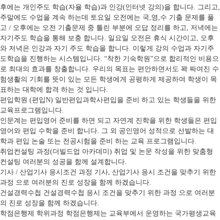
후에는 개인주도 학습(자율 학습)과 인강(인터넷 강의)을 합니다. 그리고,
주말에도 수업을 계속 하는데 토요일 오전에는 국,영,수 기출 문제를 풀
고 / 오후에는 오전 기출문제 중 틀린 부분에 오답 정리를 하고, 저녁에는
자기주도 학습을 통해 보충 합니다. 일요일 오전은 휴식 시간이고, 오후
와 저녁은 인강과 자기 주도 학습을 합니다. 이렇게 강의 수업과 자기주
도학습을 진행하는 시스템입니다. “착한 기숙학원”으로 합리적인 비용으
로 최대의 효과를 창출합니다. 우리의 목표는 편안하면서도 꽉 짜여진 수
험생활의 기회를 뜻이 있는 모든 학생에게 공평하게 제공하여 학생이 목
표하는 대학에 합격 하는 것 입니다.
편입학원 (편입N)
일반편입과학사편입을 준비 하고 있는 학생들을 위한
교육프로그램입니다.
인문계는 편입영어 준비를 하면 되고 자연계 진학을 위한 학생들은 편입
영어와 편입 수학을 준비 합니다. 그 외 공인영어 성적으로 선발하는 대
학과 편입 논술 또는 전공시험을 준비 하는 교육 프로그램입니다.
취업컨설팅 과정(더빌드업 아카데미)
취업 및 논문 작성을 위한 맞춤형
컨설팅 여러분의 성공을 함께 설계합니다.
기사 / 산업기사 응시조건 과정
기사, 산업기사 응시 조건을 맞추기 위한
과정 으로 여러분의 진로 성장을 함께 하겠습니다.
건설경력수첩
건설경력수첩 응시 조건을 맞추기 위한 과정 으로 여러분
의 진로 성장을 함께 하겠습니다.
학점은행제 학위과정
학점은행제는 교육부에서 운영하는 국가평생교육