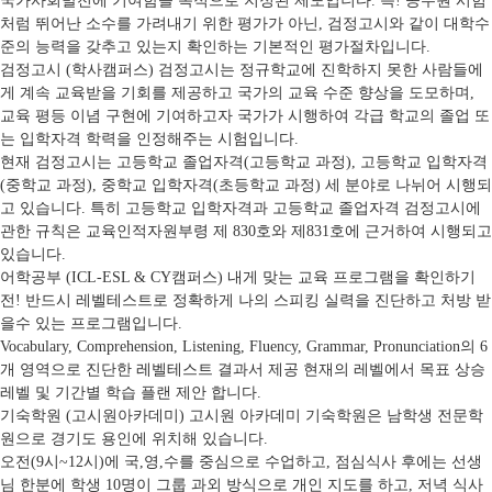
국가사회발전에 기여함을 목적으로 지정된 제도입니다. 즉! 공무원 시험
처럼 뛰어난 소수를 가려내기 위한 평가가 아닌, 검정고시와 같이 대학수
준의 능력을 갖추고 있는지 확인하는 기본적인 평가절차입니다.
검정고시 (학사캠퍼스)
검정고시는 정규학교에 진학하지 못한 사람들에
게 계속 교육받을 기회를 제공하고 국가의 교육 수준 향상을 도모하며,
교육 평등 이념 구현에 기여하고자 국가가 시행하여 각급 학교의 졸업 또
는 입학자격 학력을 인정해주는 시험입니다.
현재 검정고시는 고등학교 졸업자격(고등학교 과정), 고등학교 입학자격
(중학교 과정), 중학교 입학자격(초등학교 과정) 세 분야로 나뉘어 시행되
고 있습니다. 특히 고등학교 입학자격과 고등학교 졸업자격 검정고시에
관한 규칙은 교육인적자원부령 제 830호와 제831호에 근거하여 시행되고
있습니다.
어학공부 (ICL-ESL & CY캠퍼스)
내게 맞는 교육 프로그램을 확인하기
전! 반드시 레벨테스트로 정확하게 나의 스피킹 실력을 진단하고 처방 받
을수 있는 프로그램입니다.
Vocabulary, Comprehension, Listening, Fluency, Grammar, Pronunciation의 6
개 영역으로 진단한 레벨테스트 결과서 제공 현재의 레벨에서 목표 상승
레벨 및 기간별 학습 플랜 제안 합니다.
기숙학원 (고시원아카데미)
고시원 아카데미 기숙학원은 남학생 전문학
원으로 경기도 용인에 위치해 있습니다.
오전(9시~12시)에 국,영,수를 중심으로 수업하고, 점심식사 후에는 선생
님 한분에 학생 10명이 그룹 과외 방식으로 개인 지도를 하고, 저녁 식사