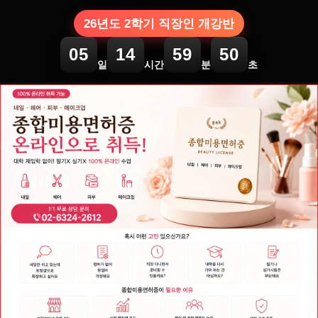
26년도 2학기 직장인 개강반
05
14
59
50
일
시간
분
초